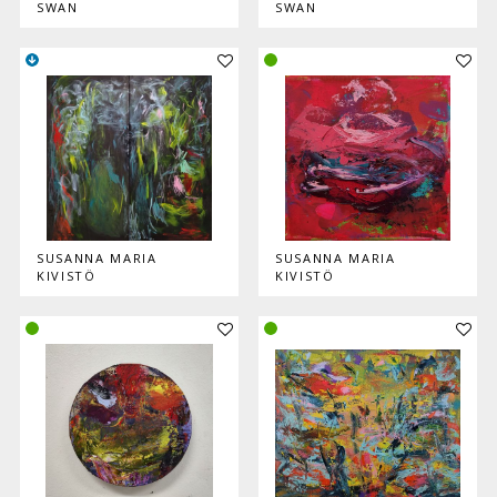
SWAN
SWAN
Lisää teos kokoelmaan
Lisää
SUSANNA MARIA
SUSANNA MARIA
KIVISTÖ
KIVISTÖ
Lisää teos kokoelmaan
Lisää