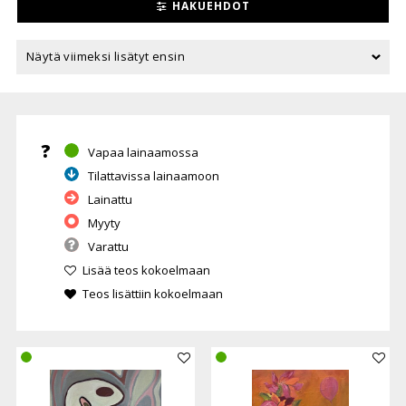
HAKUEHDOT
?
Vapaa lainaamossa
Tilattavissa lainaamoon
Lainattu
Myyty
Varattu
Lisää teos kokoelmaan
Teos lisättiin kokoelmaan
Lisää teos kokoelmaan
Lisää