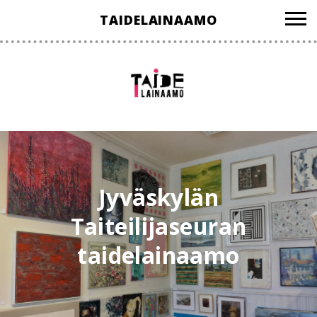
Hyppää
TAIDELAINAAMO
sisältöön
Jyväskylän
Taiteilijaseuran
taidelainaamo