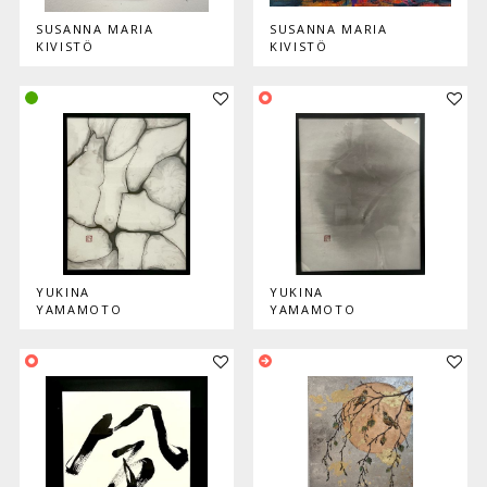
SUSANNA MARIA
SUSANNA MARIA
KIVISTÖ
KIVISTÖ
Lisää teos kokoelmaan
Lisää
YUKINA
YUKINA
YAMAMOTO
YAMAMOTO
Lisää teos kokoelmaan
Lisää