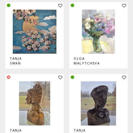
Lisää teos kokoelmaan
Lisää
TANJA
OLGA
SWAN
MALYTCHEVA
Lisää teos kokoelmaan
Lisää
TANJA
TANJA