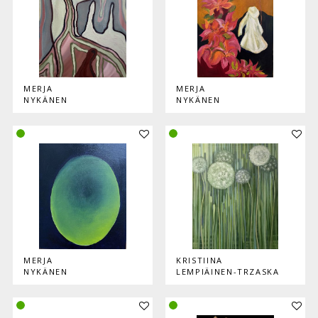
MERJA
MERJA
NYKÄNEN
NYKÄNEN
Lisää teos kokoelmaan
Lisää
MERJA
KRISTIINA
NYKÄNEN
LEMPIÄINEN-TRZASKA
Lisää teos kokoelmaan
Lisää