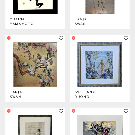
YUKINA
TANJA
YAMAMOTO
SWAN
Lisää teos kokoelmaan
Lisää
TANJA
SVETLANA
SWAN
RUOHO
Lisää teos kokoelmaan
Lisää