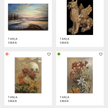
TANJA
TANJA
SWAN
SWAN
Lisää teos kokoelmaan
Lisää
TANJA
TANJA
SWAN
SWAN