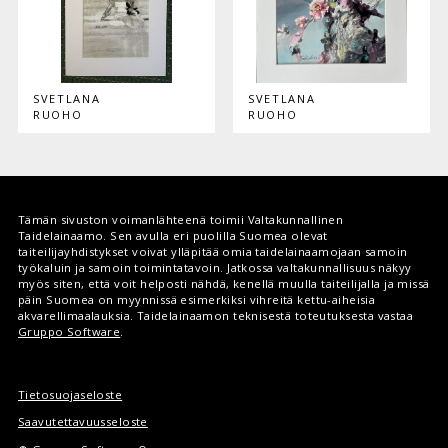
SVETLANA
SVETLANA
RUOHO
RUOHO
Tämän sivuston voimanlähteenä toimii Valtakunnallinen
Taidelainaamo. Sen avulla eri puolilla Suomea olevat
taiteilijayhdistykset voivat ylläpitää omia taidelainaamojaan samoin
työkaluin ja samoin toimintatavoin. Jatkossa valtakunnallisuus näkyy
myös siten, että voit helposti nähdä, kenellä muulla taiteilijalla ja missä
päin Suomea on myynnissä esimerkiksi vihreitä kettu-aiheisia
akvarellimaalauksia. Taidelainaamon teknisestä toteutuksesta vastaa
Gruppo Software
.
Tietosuojaseloste
Saavutettavuusseloste