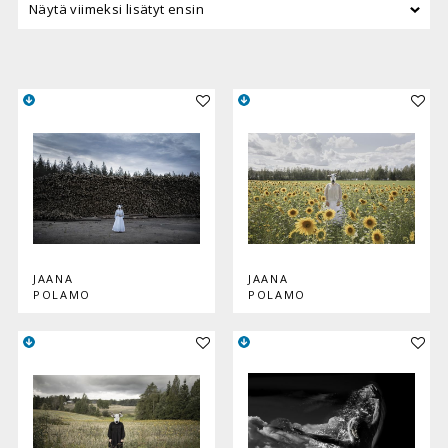
Lisää teos kokoelmaan
Lisää
JAANA
JAANA
POLAMO
POLAMO
Lisää teos kokoelmaan
Lisää