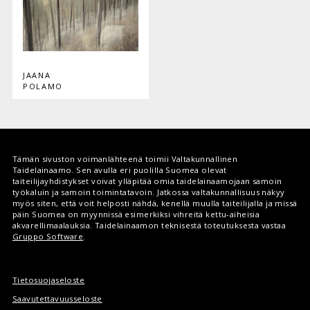
JAANA
POLAMO
Tämän sivuston voimanlähteenä toimii Valtakunnallinen
Taidelainaamo. Sen avulla eri puolilla Suomea olevat
taiteilijayhdistykset voivat ylläpitää omia taidelainaamojaan samoin
työkaluin ja samoin toimintatavoin. Jatkossa valtakunnallisuus näkyy
myös siten, että voit helposti nähdä, kenellä muulla taiteilijalla ja missä
päin Suomea on myynnissä esimerkiksi vihreitä kettu-aiheisia
akvarellimaalauksia. Taidelainaamon teknisestä toteutuksesta vastaa
Gruppo Software
.
Tietosuojaseloste
Saavutettavuusseloste